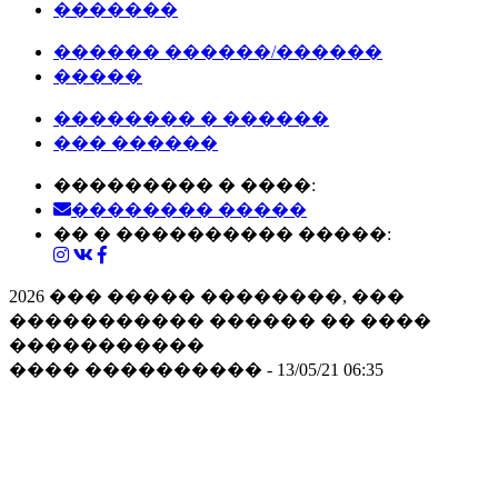
�������
������ ������/������
�����
�������� � ������
��� ������
��������� � ����:
�������� �����
�� � ���������� �����:
2026 ��� ����� ��������, ���
����������� ������ �� ����
�����������
���� ���������� - 13/05/21 06:35