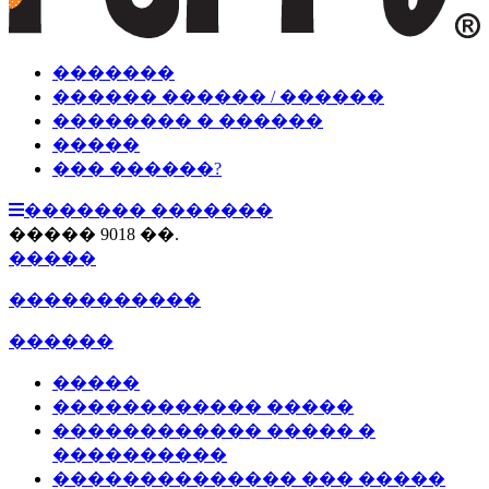
�������
������ ������ / ������
�������� � ������
�����
��� ������?
������� �������
����� 9018 ��.
�����
�����������
������
�����
������������ �����
������������ ����� �
����������
�������������� ��� �����