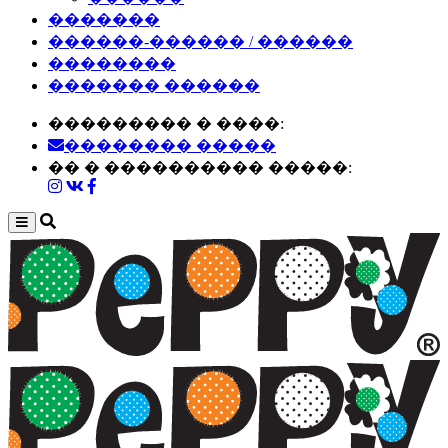
�������
������-������ / ������
��������
������� ������
��������� � ����:
�������� �����
�� � ���������� �����: