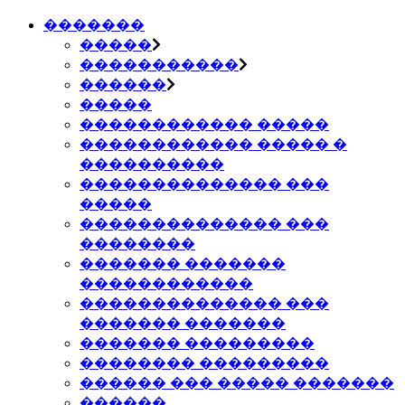
�������
�����
�����������
������
�����
������������ �����
������������ ����� �
����������
�������������� ���
�����
�������������� ���
��������
������� �������
������������
�������������� ���
������� �������
������� ���������
�������� ���������
������ ��� ����� �������
������