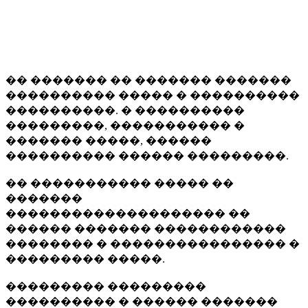
�� ������� �� ������� �������
���������� ����� � ����������
����������. � ����������
���������, ����������� �
������� �����, ������
���������� ������ ���������.
�� ����������� ����� ��
�������
�������������������� ��
������ ������� ������������
�������� � ���������������� �
��������� �����.
��������� ���������
���������� � ������ �������