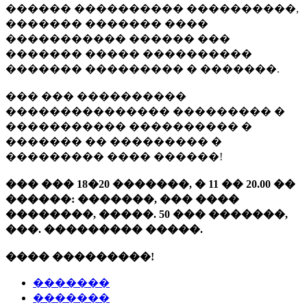
������ ���������� ����������,
������� ������� ����
����������� ������ ���
������� ����� ����������
������� ��������� � �������.
��� ��� ����������
��������������� ��������� �
����������� ���������� �
������� �� ��������� �
��������� ���� ������!
��� ��� 18�20 �������, � 11 �� 20.00 ��
������: �������, ��� ����
��������, �����. 50 ��� �������,
���. ��������� �����.
���� ���������!
�������
�������