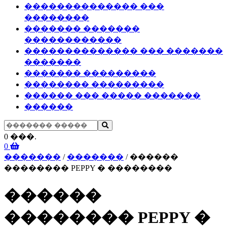
�������������� ���
��������
������� �������
������������
�������������� ��� �������
�������
������� ���������
�������� ���������
������ ��� ����� �������
������
0 ���.
0
�������
/
�������
/ ������
�������� PEPPY � ��������
������
�������� PEPPY �