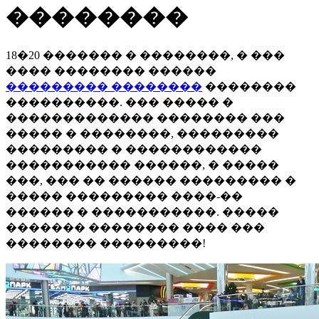
��������
18�20 ������� � ��������, � ���
���� �������� ������
��������� ��������
��������
����������. ��� ����� �
������������� �������� ���
����� � ��������, ���������
��������� � ������������
����������� ������, � �����
���, ��� �� ������ ��������� �
����� ��������� ����-��
������ � �����������. �����
������� �������� ���� ���
�������� ���������!