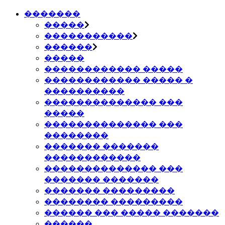
�������
�����
�����������
������
�����
������������ �����
������������ ����� �
����������
�������������� ���
�����
�������������� ���
��������
������� �������
������������
�������������� ���
������� �������
������� ���������
�������� ���������
������ ��� ����� �������
������