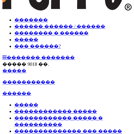
�������
������ ������ / ������
�������� � ������
�����
��� ������?
������� �������
����� 9018 ��.
�����
�����������
������
�����
������������ �����
������������ ����� �
����������
�������������� ��� �����