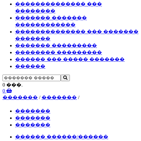
�������������� ���
��������
������� �������
������������
�������������� ��� �������
�������
������� ���������
�������� ���������
������ ��� ����� �������
������
0 ���.
0
�������
/
�������
/
�������
�������
�������
������ ������/������