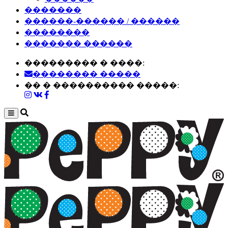
�������
������-������ / ������
��������
������� ������
��������� � ����:
�������� �����
�� � ���������� �����: