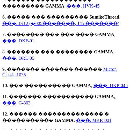
���������
GAMMA
,
���. HVK-45
6. ����� ��� ���������
SumikoThread
,
���. JST2 (�005�������, 145 �������)
7. �������� ��� ��� ����
GAMMA
,
���. DKF-01
8. ������� ��� ��������
GAMMA
,
���. QRL-05
9. ������� ������� ������
Micron
Classic 1035
10. ��� ����������
GAMMA
,
���. DKP-045
11. ������� �����������
GAMMA
,
���. G-303
12. ������ �������������� �
�����������
GAMMA
,
���. MKR-001