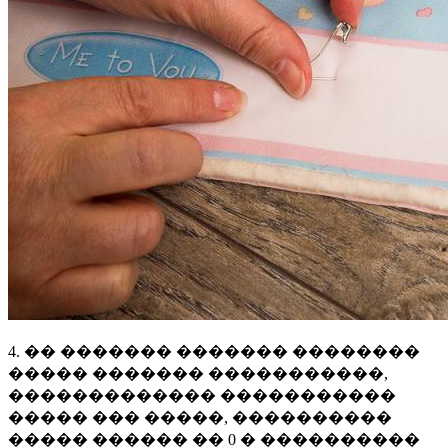
4. �� ������� ������� ��������
����� ������� �����������,
������������� �����������
����� ��� �����, ����������
����� ������ �� 0 � ����������