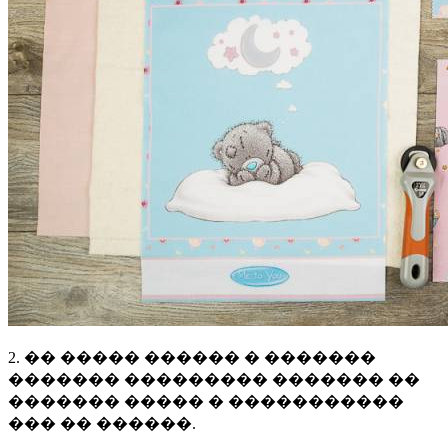
2. �� ����� ������ � �������
������� ��������� ������� ��
������� ����� � �����������
��� �� ������.