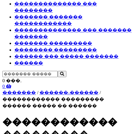
�������������� ���
��������
������� �������
������������
�������������� ��� �������
�������
������� ���������
�������� ���������
������ ��� ����� �������
������
0 ���.
0
�������
/
������-������
/
������������ ���������
������ ����� �� ������
������������