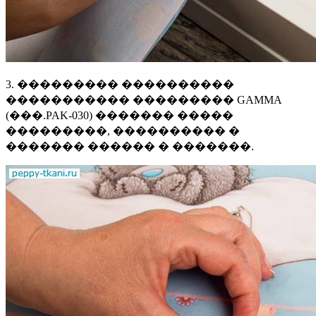
3. ��������� ����������
����������� ��������� GAMMA
(���.PAK-030) ������� �����
���������, ���������� �
������� ������ � �������.