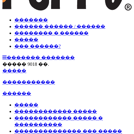
�������
������ ������ / ������
�������� � ������
�����
��� ������?
������� �������
����� 9018 ��.
�����
�����������
������
�����
������������ �����
������������ ����� �
����������
�������������� ��� �����