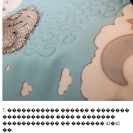
7. ����������� ������ � �������
����������� ���� � �������
������������ �� ������� 42�42
��.