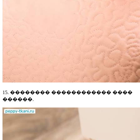
15. �������� ������������ ����
������.