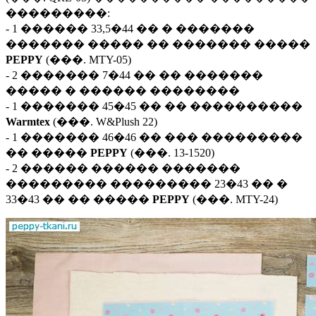
���������:
- 1 ������ 33,5�44 �� � �������
������� ����� �� ������� �����
PEPPY
(���. MTY-05)
- 2 ������� 7�44 �� �� �������
����� � ������ ��������
- 1 ������� 45�45 �� �� ����������
Warmtex
(���. W&Plush 22)
- 1 ������� 46�46 �� ��� ���������
�� �����
PEPPY
(���. 13-1520)
- 2 ������ ������ �������
��������� ��������� 23�43 �� �
33�43 �� �� �����
PEPPY
(���. MTY-24)