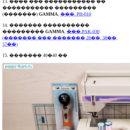
13. ���� ��� ����������� ��
����������� ���������
(�������)
GAMMA
,
���. PH-010
14. ������� ����������
���������
GAMMA
,
���.PAK-030
(������� ��� ������� 28��, 38��,
57��)
15. ������� 40�40 ��