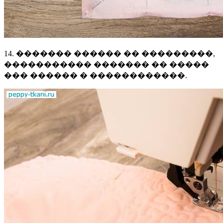
14. ������� ������ �� ���������,
����������� ������� �� �����
��� ������ � ������������.