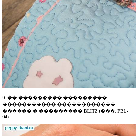
9. �� ��������� ���������
����������� ������������
������ � ��������� BLITZ (���. FBL-
04).