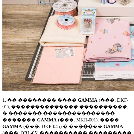
1. �� �������� ����
GAMMA
(���. DKF-
01), �������������� ����������,
� ������� ���������������
�������
GAMMA
(���. MKR-001), ����
GAMMA
(���. DKP-045) � �������
GAMMA
(���. QRL-05) ���������� ���������