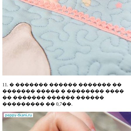
11. � ������� ������ ������� ��
������� ����� � �������� ����
�� ������� ������ ������
��������� �� 0,7��.