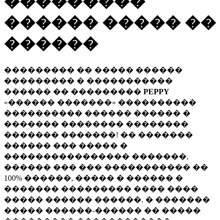
���������
������ ����� ��
������
��������� �� ����� ������
��������� � �����������
������ �� ���������
PEPPY
«������ �������» ����������
���������� ������ ������ �
������� �������� ��������
������� �������! �� �������
������ ��� ����� �
���������������� �������,
������ ��� ��� ����������� ��
100% ������, ����� � ������ �
������� ��������� ���� ����
����� ������ ������. � �������
����� ������-������ �� �����