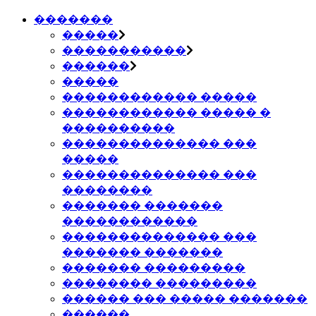
�������
�����
�����������
������
�����
������������ �����
������������ ����� �
����������
�������������� ���
�����
�������������� ���
��������
������� �������
������������
�������������� ���
������� �������
������� ���������
�������� ���������
������ ��� ����� �������
������