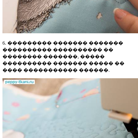
6. ��������� ������� �������
���������� ���������� ��
�������� �������, �����
���������� ������� ����� ��
���� ����������� ������.