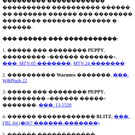
��������� ������������
���������� ���������� ������
�� ������� ������ ��� ��������
�������� ������� ������� �
������.
��� ������ ��� �����������
:
1. ����� ��� ��������
PEPPY
,
��������� «������ �������»,
���. MTY-05 �������
,
MTY-24 �������
2. ����������
Warmtex
�������,
���.
W&Plush 22
3. ����� ��� ��������
PEPPY
,
��������� «������ �����»
�������,
���. 13-1520
4. ������ ������������
BLITZ
,
���.
FBL-04 (�067 ������-�������)
5. ������ ������������