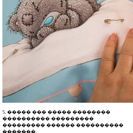
5. ����� ��� ����� ��������
���������� ���������
��������� ������ ����������
�������.