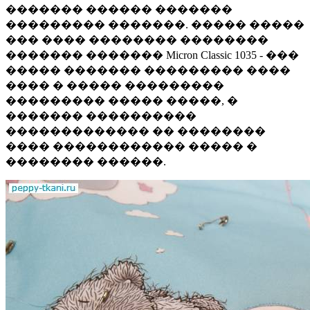
������� ������ �������
��������� �������. ����� �����
��� ���� �������� ��������
������� ������� Micron Classic 1035 - ���
����� ������� ��������� ����
���� � ����� ���������
��������� ����� �����, �
������� ����������
������������� �� ��������
���� ������������ ����� �
�������� ������.