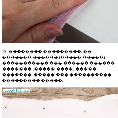
13. �������� ���������: ��
������� ������ (����� �����)
����������� ��� ������ ������
������� (����� ����) �����
�������, ����� ��� ����������
��������� �����.