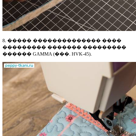
8. ����� �������������� ����
��������� ������� ���������
������ GAMMA (���. HVK-45).